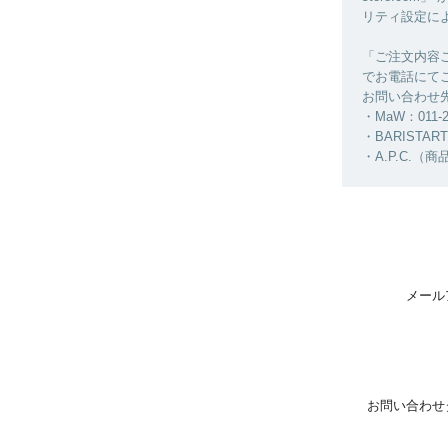
リティ設定に
「ご注文内容
でお電話にて
お問い合わせ
・MaW：011-2
・BARISTART 
・A.P.C.（商
メール
お問い合わせ