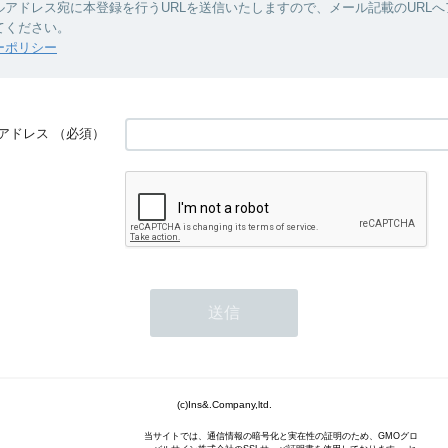
ルアドレス宛に本登録を行うURLを送信いたしますので、メール記載のURL
てください。
ーポリシー
アドレス
（必須）
(c)Ins&.Company,ltd.
当サイトでは、通信情報の暗号化と実在性の証明のため、GMOグロ